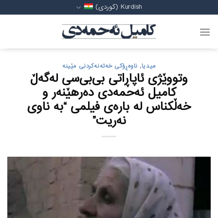
Ski
Kurdish (کوردی)
t
conten
میدیا
,
ناوەڕۆکی خەتەنەکردنی مێینە
وتووێژی ئاپاڕاتی بی‌بی‌سی لەگەڵ
کامیل ئەحمەدی دەرهێنەر و
خەڵکناس له بارەی فیلمی “به ناوی
نەریت”