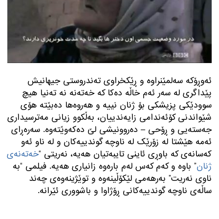
ئەوڕۆکه سەلمێنراوه و ڕێکخراوی تەندروستی جیهانیش
پێداگری له سەر ئەم خاڵه دەکا که خەتەنه نه تەنیا هیچ
سوودێکی پزیشکی بۆ ژنان نییه و هەروەها دەبێته هۆی
شێواندنی کۆئەندامی زایەندییان، بەڵکوو زیانی مەترسیداری
جەستەیی و ڕۆحی – دەروونیشی لێ دەکەوێتەوه. سەرەڕای
ئەمه هێشتا له زۆرێک له ناوچە گوندییەکان و له ناو ئەو
کەسانەی که باوڕی ئاینی تایبەتیان هەیه، نەریتی “
خەتەنەی
ژنان
” باوه و کەم کەس لەم بارەوه زانیاری هەیه. فیلمی “به
ناوی نەریت” بەرهەمی لێکۆڵینەوه و توێژینەوەی چەند
ساڵەی ناوچه گوندییەکانی ڕۆژاوا و باشووری ئێرانه.