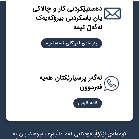
دەستپێکردنی کار و چالاکی
یان باسکردنی بیرۆکەیەک
لەگەڵ ئیمه
پێوەندی لەڕێگای ئیمەیلەوە
ئەگەر پرسیارێکتان هەیە
فەرموون
نامە ناردن
کۆمەڵەی لێکۆڵینەوەکانی ئەم ماڵپەڕە پەیوەندییان بە