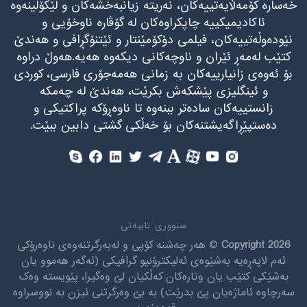
خەسارە کۆمەڵایەتییەکان، نەریتە زیانبەخشەکان و لێکۆڵینەوه
ئاکادیمیکییە چاپکراوەکان له گۆڤارە ناوخۆیی و
نێودەوڵەتییەکان، فیلمی دۆکۆمێنتار و ئێتنۆگڕافی و هەندێ
کتێب لەمەڕ ئێران و ناوچەکانی دیکەوه هەیە.هەوڵ دراوە
بۆ ئەوەی زانیارییەکان به زمانی هەمەجۆری فارسی، کوردی
و ئینگلیزی پێشکەش بکرێت، هەندێ له چەمکه
زانستییەکان سادەتر ببنەوە تا ناوەڕۆکه پراکتیکی و
دەستپێڕاگەیشتنەکان بۆ خەڵکی گشتی دابین ببێت.
سنووری تایبەتی
Copyright 2026
© هەر چەشنە کۆپی و لەبەرگرتنەوەی ناوەرۆکی
ئەم لاپەڕەیە بەشێوەی ئەلیکترۆنیو گرافیکی (ئەگەر هەموو یان
بەشێکی کتێب یان وتارەکان کەڵکیان لێ وەگیرا، پێویستە وەک
سەرچاوە ئاماژەیان پێ بدرێت) بە بێ وەرگرتنی ئیزن بە نووسراوە