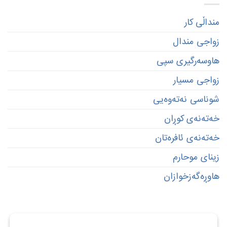
منداڵی کار
زواجی مندال
هاوسەرگیری سپی
زواجی مسیار
شوناسی نەتەوەیی
خەتەنەی کوڕان
خەتەنەی ئافرەتان
زینای موحارم
ھاوڕەگەزخوازان