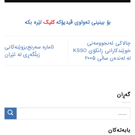
بۆ بینینی تەواوی ڤیدیۆکە
کلیک
لێرە بکە
چالاکی ئەنجوومەنی
ئاماره سەرنج‌بزوێنەکانی
خوێندکارانی زانکۆی KSSO
زبڵگەڕی له ئێران
لە لەندەن ساڵی ۲۰۰۵
گەڕان
بابەتەکان