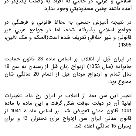
اسلامي و عربي، در حالتي كه افراد به وصلت يكديگر در
آمده باشند چنين محدوديتي وجود ندارد.
در نتيجه آميزش جنسي به لحاظ قانوني و فرهنگي در
جوامع اسلامي پذيرفته شده، اما در جوامع غربي غير
قانوني و غير اخلاقي تعريف شده است(الحکم و مک لالین،
1395).
در ایران قبل از انقلاب بر اساس ماده 23 قانون حمايت
خانواده (سال 1353) ازدواج زنان قبل از رسيدن به سن 18
سال تمام و ازدواج مردان قبل از اتمام 20 سالگي شان
ممنوع بود.
تغيير اين سن بعد از انقلاب در ايران رخ داد. تغييرات
اولية آن در دولت موقت شكل گرفت و اين ماده با ماده
1041 قانون مدني تعويض شد. بر اساس ماد ة 1041 از
قانون مدني ايران سن ازدواج براي دختران 13 و براي
پسران 15 سالگي اعلام شد.