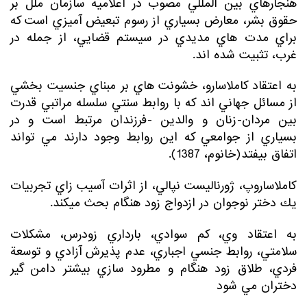
هنجارهاي بين المللي مصوب در اعلاميه سازمان ملل بر
حقوق بشر، معارض بسياري از رسوم تبعيض آميزي است كه
براي مدت هاي مديدي در سيستم قضايي، از جمله در
غرب، تثبيت شده اند.
به اعتقاد كاملاسارو، خشونت هاي بر مبناي جنسيت بخشي
از مسائل جهاني اند كه با روابط سنتي سلسله مراتبي قدرت
بين مردان-زنان و والدين -فرزندان مرتبط است و در
بسياري از جوامعي كه اين روابط وجود دارند مي تواند
اتفاق بيفتد(خانوم، 1387).
كاملاساروپ، ژورناليست نپالي، از اثرات آسيب زاي تجربيات
يك دختر نوجوان در ازدواج زود هنگام بحث مي­كند.
به اعتقاد وي، كم سوادي، بارداري زودرس، مشكلات
سلامتي، روابط جنسي اجباري، عدم پذيرش آزادي و توسعة
فردي، طلاق زود هنگام و مطرود سازي بيشتر دامن گير
دختران مي شود