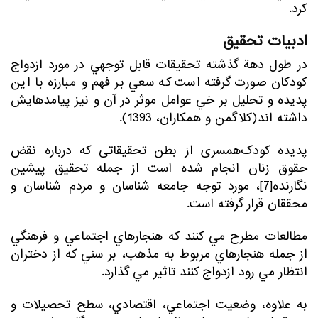
كرد.
ادبیات تحقیق
در طول دهة گذشته تحقيقات قابل توجهي در مورد ازدواج
كودكان صورت گرفته است كه سعي بر فهم و مبارزه با اين
پديده و تحليل بر خي عوامل موثر در آن و نيز پيامدهايش
داشته اند(كلاگمن و همكاران، 1393).
پدیده کودک‌همسری از بطن تحقیقاتی که درباره نقض
حقوق زنان انجام شده است از جمله تحقیق پیشین
نگارنده[7]، مورد توجه جامعه شناسان و مردم شناسان و
محققان قرار گرفته است.
مطالعات مطرح مي كنند كه هنجارهاي اجتماعي و فرهنگي
از جمله هنجارهاي مربوط به مذهب، بر سني كه از دختران
انتظار مي رود ازدواج كنند تاثير مي گذارد.
به علاوه، وضعيت اجتماعي، اقتصادي، سطح تحصيلات و