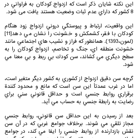
اين نكته شايان ذكر است كه ازدواج كودكان به فراواني در
8 كشور كه داراي عدم ثبات وضعيت هستند يافت می شود.
این واقعيت، ارتباط و پيوستگي دروني ازدواج زود هنگام
كودكان با فقر، كشمكش و خشونت را نشان مي دهد[11]
(لمون،1393). همانطور که فراز و نشيب هاي اجتماعي مانند
خشونت منطقه اي، جنگ و تخاصم، ازدواج كودكان را به
سطح ديگري مي كشاند، سن كودك بي ربط و بي معنا مي
شود.
گرچه سن دقيق ازدواج از كشوري به كشور ديگر متغير است،
اما در غرب عمدتاً اين سن است كه مانع و محدود كنندة
برقراري روابط جنسي است و حداقل قانوني سني براي
رضايت به رابطة جنسي به حساب مي آيد.
بعد از رسيدن به اين حداقل سن قانوني، روابط جنسي
مجاز تلقي مي شوند. برخلاف جوامع غربي كه در آن سن
نقش بازدارنده از روابط جنسي را ايفا مي كند، در جوامع