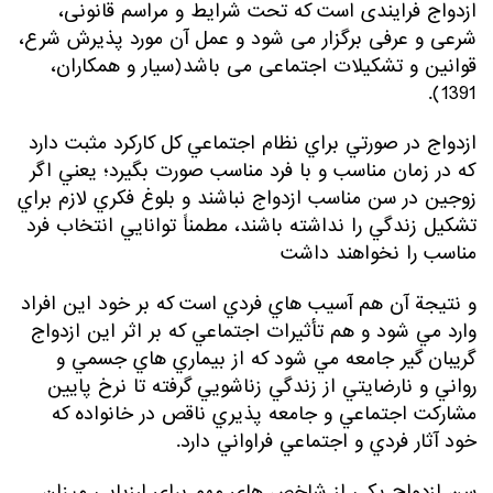
ازدواج فرایندی است که تحت شرایط و مراسم قانونی،
شرعی و عرفی برگزار می شود و عمل آن مورد پذیرش شرع،
قوانین و تشکیلات اجتماعی می باشد(سیار و همکاران،
1391).
ازدواج در صورتي براي نظام اجتماعي كل كاركرد مثبت دارد
كه در زمان مناسب و با فرد مناسب صورت بگيرد؛ يعني اگر
زوجين در سن مناسب ازدواج نباشند و بلوغ فكري لازم براي
تشكيل زندگي را نداشته باشند، مطمناً توانايي انتخاب فرد
مناسب را نخواهند داشت
و نتيجة آن هم آسيب هاي فردي است كه بر خود اين افراد
وارد مي شود و هم تأثيرات اجتماعي كه بر اثر اين ازدواج
گريبان گير جامعه مي شود كه از بيماري هاي جسمي و
رواني و نارضايتي از زندگي زناشويي گرفته تا نرخ پايين
مشاركت اجتماعي و جامعه پذيري ناقص در خانواده كه
خود آثار فردي و اجتماعي فراواني دارد.
سن ازدواج یکی از شاخص های مهم برای ارزیابی میزان