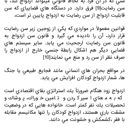
سني كه در آن فرد به لحاظ قانوني ميتواند ازدواج كند، با
سن رضايت[9] فرق دارد. در دستگاه هاي قضايي­اي كه سن
قابليت ازدواج از سن رضايت به ازدواج پايين تر است،
قوانين معمولاً در مواردي كه يكي از زوجين زير سن رضايت
قرار دارد، آن را ناديده مي گيرد و قانون سن ازدواج به
قانون سن رضايت ارجحيت مي يابد. ساير سيستم هاي
قضايي ديگر هم اشكال رابطة جنسي خارج از ازدواج را
صرف نظر از سن رد و منع مي نمايند[10]
در مواقع بحران هاي انساني مانند فجايع طبيعي يا جنگ
ها، شمار ازدواج كودكان افزايش مي يابد.
ازدواج زود هنگام ضرورتاً يك استراتژي بقاي اقتصادي است
كه به معناي اسير كردن و تامين خوراك، پوشاك و
تحصيلات يك نفر كمتر است. خانواده هايي كه در وضعيت
مشقت باري هستند، ازدواج كودكان را تنها مكانيسم مقابله
با فقر ،كشمكش و خشونت مي دانند.