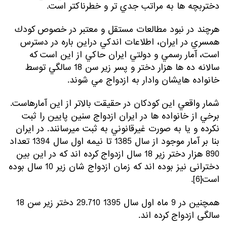
دختربچه ها به مراتب جدي تر و خطرناکتر است.
هرچند در نبود مطالعات مستقل و معتبر در خصوص كودك
همسري در ايران، اطلاعات اندكي دراين باره در دسترس
است، آمار رسمي و دولتي ايران حاكي از اين است كه
سالانه ده ها هزار دختر و پسر زير سن 18 سالگي توسط
خانواده هايشان وادار به ازدواج مي شوند.
شمار واقعي اين كودكان در حقيقت بالاتر از اين آمارهاست.
برخي از خانواده ها در ايران ازدواج سنين پايين را ثبت
نكرده و يا به صورت غيرقانوني به ثبت مي­رسانند. در ایران
بنا بر آمار موجود از سال 1385 تا نیمه اول سال 1394 تعداد
890 هزار دختر زیر 18 سال ازدواج کرده اند که در این بین
دخترانی نیز بوده اند که زمان ازدواج شان زیر 10 سال بوده
است[6].
همچنین در 9 ماه اول سال 1395 29.710 دختر زیر سن 18
سالگی ازدواج کرده اند.