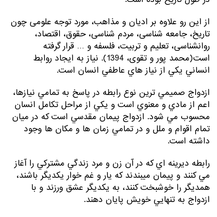
از این رو علاوه بر ادیان و مذاهب، مورد توجه علومی چون
تاریخ، جامعه شناسی، مردم شناسی، حقوق، اقتصاد،
روانشناسی، تعلیم و تربیت، فلسفه و … قرار گرفته
است(محمد پور و تقوی، 1394). نياز به ايجاد روابط
انساني يكي از نياز هاي عاطفي انسان است.
ازدواج صميمي ترين نوع رابطه در پاسخ به تمامي نيازها،
اعم از مادي و معنوي است و يكي از مراحل تكامل انسان
محسوب مي شود. ازدواج پيمان مقدسي است كه در ميان
تمام اقوام و ملل و در تمامي زمان ها و مكان ها وجود
داشته است.
رابطه ديرينه اي كه در آن زن و مرد زندگي مشتركي را آغاز
مي كنند و پيمان مي­بندند كه يار و غم خوار يكديگر باشند،
همديگر را خوشبخت كنند، به يكديگر عشق ورزند و با
ازدواج به تنهايي خويش پايان دهند.