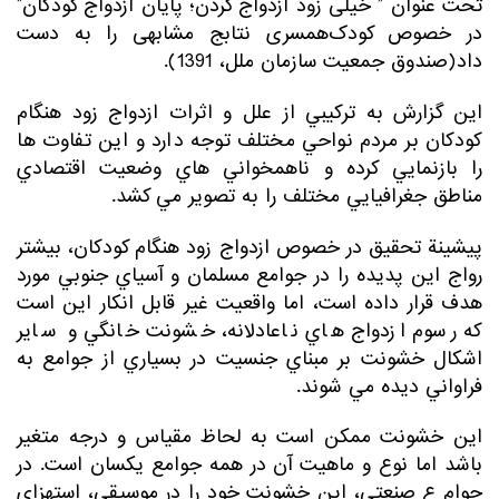
تحت عنوان ” خیلی زود ازدواج کردن؛ پایان ازدواج کودکان”
در خصوص کودک‌همسری نتابج مشابهی را به دست
داد(صندوق جمعیت سازمان ملل، 1391).
اين گزارش به تركيبي از علل و اثرات ازدواج زود هنگام
كودكان بر مردم نواحي مختلف توجه دارد و اين تفاوت ها
را بازنمايي كرده و ناهمخواني هاي وضعيت اقتصادي
مناطق جغرافيايي مختلف را به تصوير مي كشد.
پيشينة تحقيق در خصوص ازدواج زود هنگام كودكان، بيشتر
رواج اين پديده را در جوامع مسلمان و آسياي جنوبي مورد
هدف قرار داده است، اما واقعيت غير قابل انكار اين است
كه رسوم ازدواج هاي ناعادلانه، خشونت خانگي و ساير
اشكال خشونت بر مبناي جنسيت در بسياري از جوامع به
فراواني ديده مي شوند.
اين خشونت ممكن است به لحاظ مقياس و درجه متغير
باشد اما نوع و ماهيت آن در همه جوامع يكسان است. در
جوام ع صنعتي، اين خشونت خود را در موسيقي، استهزاي