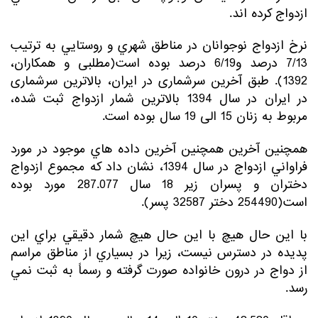
ازدواج كرده اند.
نرخ ازدواج نوجوانان در مناطق شهري و روستايي به ترتيب
7/13 درصد و6/19 درصد بوده است(مطلبی و همکاران،
1392). طبق آخرین سرشماری در ایران، بالاترین سرشماری
در ایران در سال 1394 بالاترین شمار ازدواج ثبت شده،
مربوط به زنان 15 الی 19 سال بوده است.
همچنین آخرین همچنين آخرين داده هاي موجود در مورد
فراواني ازدواج در سال 1394، نشان داد كه مجموع ازدواج
دختران و پسران زير 18 سال 287.077 مورد بوده
است(254490 دختر 32587 پسر).
با این حال هیچ با اين حال هيچ شمار دقيقي براي اين
پديده در دسترس نيست، زيرا در بسياري از مناطق مراسم
از دواج در درون خانواده صورت گرفته و رسماً به ثبت نمي
رسد.