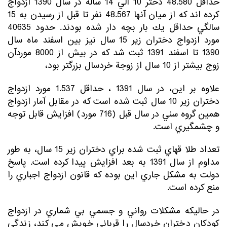
حداقل 48.580 دختر 10 الي 14 ساله در سال 1390 ازدواج
كرده اند كه از ميان آنها 48.567 نفر تا قبل از رسيدن به 15
سالگي حداقل يك بار بچه دار شده بودند. حدود 40635
مورد ازدواج دختران زير 15 سال نيز بين اسفند ماه سال
1390 تا اسفند 1391 ثبت شد كه در بيش از 8000 موردآن
زوج بيشتر از 10 سال از زوجة خردسال بزرگتر بود،
علاوه بر اين، در سال 1391 ، حداقل 1.537 مورد ازدواج
دختران زير 10 سال ثبت شده است كه در مقابل آمار ازدواج
همين گروه سني در سال قبل (716 مورد) افزايش قابل توجه
و چشمگيري است.
تعداد طلا قهاي ثبت شده براي دختران زير 15 سال، به طور
مداوم از سال 1391 به بعد افزايش پيدا كرده است. پاسخ
دولت به مشكل جاري اين بوده كه قانون ازدواج اجباري را
منع كرده است.
در حاليكه مشكلات رواني و جسمي بي شماري در ازدواج
كودكان دختران خردسال را قرباني خويش مي كند، زندگي