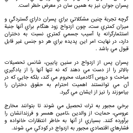
پسران جوان نيز به همين سان در معرض خطر است.
گرچه تجربة چنين مشكلاتي براي پسران داراي گستردگي و
ميزان كمتري ست، چون ازدواج زود هنگام براي آنها جنبة
استثمارگرانه يا آسيب جسمي كمتري نسبت به دختران
دارد، در نهايت امر اين پديده براي هر دو جنس غير قابل
قبول مي باشد .
پسران پس از ازدواج در سنين پايين، شانس تحصيلات
بالاتر را از دست مي دهند كه نه تنها آنها را از يادگيري
مباحث و دروس آكادميك محروم مي كند، بلكه جايي كه در
آن مي توانستند اهميت احترام به حقوق دختران را
بياموزند را نيز از ايشان مي گيرد.
برخي مجبور به ترك تحصيل مي شوند تا بتوانند مخارج
عروسي، حمايت از والدين ،تامين همسر و فرزندانشان را
برآورده كنند. بسياري از آنها به خاطر انتظارات خانواده و
فشارهاي اقتصادي مجبور به ازدواج در كودكي مي شوند.