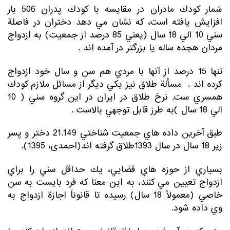
شمار كودك مادران در مقايسه با كودك پدران 506 بار
افزايش يافته است، كه نشان مي دهد دختران در فاصلة
سني 10 الي 18 سال (يعني 85 درصد از جمعيت) به ازدواج
مردان هجده ساله يا بزرگتر در آمده اند .
تنها 15 درصد از آنها با مردي هم سن و سال خود ازدواج
كرده اند . مسألة طلاق نيز يكي ديگر از مسائل ملازم كودك
همسري ست. نرخ طلاق در ايران در اين گروه سني ( 10
الي 18 سال )به طرز قابل توجهي بالاست .
طبق آخرين داده هاي جمعيت شناختي 21.149 دختر و پسر
زير 18 سال در سال 1393طلاق گرفته اند(احمدی، 1395).
بسياري از حوزه هاي قضايي، يك حداقل سني را براي
ازدواج تعيين مي كنند، به اين معنا كه فرد بايست به سن
خاصي (معمولاً 18 سال) رسيده تا قانوناً اجازة ازدواج به
وي داده شود.