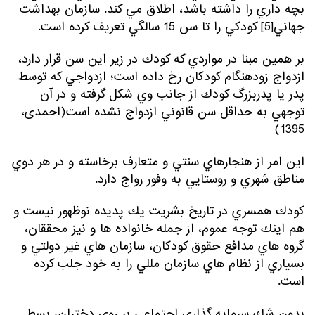
بچه داري را داشته باشد، اطلاق مي كند. سازمان بهداشت
جهاني[5] كودكي را تا سن 15 سالگي تعريف كرده است.
بر همين مبنا در مواردي كه كودك در زير اين سن قرار دارد،
ازدواج زودهنگام كودكان رخ داده است؛ ازدواجي كه توسط
پدر يا پدربزرگ كودك از جانب وي شكل گرفته و در آن
توجهي به حداقل سن قانوني ازدواج نشده است(احمدی،
1395)
اين امر از هنجارهاي سنتي و متعارف برخاسته و در هر دوي
مناطق شهري و روستايي به وفور رواج دارد.
كودك همسري در تاريخ بشريت يك پديده نوظهور نيست و
هم اينك توجه عموم، از جمله خانواده ها و نيز محققان،
گروه هاي مدافع حقوق كودكان، سازمان هاي غير دولتي و
بسياري از نظام هاي سازمان مللي را به خود جلب كرده
است.
بدون شك سرمايه گذاري اجتماعي بر روي دختران، بسط