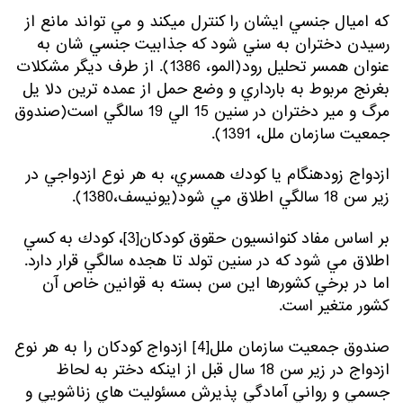
كه اميال جنسي ايشان را كنترل مي­كند و مي تواند مانع از
رسيدن دختران به سني شود كه جذابيت جنسي شان به
عنوان همسر تحليل رود(المو، 1386). از طرف ديگر مشكلات
بغرنج مربوط به بارداري و وضع حمل از عمده ترين دلا يل
مرگ و مير دختران در سنين 15 الي 19 سالگي است(صندوق
جمعيت سازمان ملل، 1391).
ازدواج زودهنگام يا كودك همسري، به هر نوع ازدواجي در
زير سن 18 سالگي اطلاق مي شود(يونيسف،1380).
بر اساس مفاد كنوانسيون حقوق كودكان[3]، كودك به كسي
اطلاق مي شود كه در سنين تولد تا هجده سالگي قرار دارد.
اما در برخي كشورها اين سن بسته به قوانين خاص آن
كشور متغير است.
صندوق جمعيت سازمان ملل[4] ازدواج كودكان را به هر نوع
ازدواج در زير سن 18 سال قبل از اينكه دختر به لحاظ
جسمي و رواني آمادگي پذيرش مسئوليت هاي زناشويي و