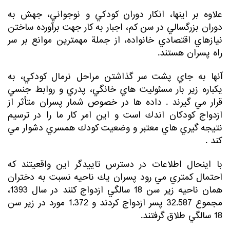
علاوه بر اينها، انكار دوران كودكي و نوجواني، جهش به
دوران بزرگسالي در سن كم، اجبار به كار جهت برآورده ساختن
نيازهاي اقتصادي خانواده، از جملة مهمترين موانع بر سر
راه پسران هستند.
آنها به جاي پشت سر گذاشتن مراحل نرمال كودكي، به
يكباره زير بار مسئوليت هاي خانگي، پدري و روابط جنسي
قرار مي گيرند . داده ها در خصوص شمار پسران متأثر از
ازدواج كودكان اندك است و اين امر كار ما را در ترسيم
نتيجه گيري هاي معتبر و وضعيت كودك همسري دشوار مي
كند .
با اينحال اطلاعات در دسترس تاييدگر اين واقعيتند كه
احتمال كمتري مي رود پسران يك ناحيه نسبت به دختران
همان ناحيه زير سن 18 سالگي ازدواج كنند در سال 1393،
مجموع 32.587 پسر ازدواج كردند و 1.372 مورد در زير سن
18 سالگي طلاق گرفتند.