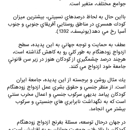
جوامع مختلف، متغير است.
بااين حال به لحاظ درصدهاي نسبيتي، بيشترين ميزان
كودك همسري در مناطق روستايي آفريقاي جنوبي و جنوب
آسيا رخ مي دهد(يونيسف، 1392).
عطف به حمايت و توجه جهاني به اين پديده، سطح
ازدواج زودهنگام به طور كلي رو به كاهش گذاشته است،
هرچند درصد چشمگيري از كودكان هنوز در زير سن قانونيِ
جامعة خود ازدواج مي كنند.
يك مثال روشن و برجسته از اين پديده، جامعة ايران
است. از منظر جنسي و حقوق بشري عمل ازدواج زودهنگام
كودكان پيامد بديهي سركوب جنسي و اعمال مخرب سنتي
است كه به نگهداشت نابرابري هاي جنسيتي و سركوب
بيشتر مي انجامد.
در جهان درحال توسعه، مسئلة بغرنج ازدواج زودهنگام
كودكان با بالا رفتن جمعيت جوانان رو به افزايش است و