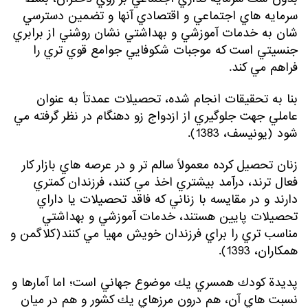
سرمايه هاي اجتماعي و اقتصادي آنها و تضمين دسترسي
شان به خدمات آموزشي و بهداشتي نشان روشني از برابري
جنسيتي است كه موجبات شكوفايي جوامع قوي تري را
فراهم مي كند.
بنا به تحقيقات انجام شده، تحصيلات عمدتاً به عنوان
عاملي جهت جلوگيري از ازدواج زو دهنگام در نظر گرفته مي
شود (يونيسف، 1383).
زنان تحصيل كرده معمولاً سالم تر و در عرصه هاي بازار كار
فعال ترند، درآمد بيشتري اخذ مي كنند، فرزندان كمتري
دارند و در مقايسه با زناني كه فاقد تحصيلات يا داراي
تحصيلات پايين هستند، خدمات آموزشي و بهداشتي
مناسب تري را براي فرزندان خويش مهيا مي كنند(كلاگمن و
همكاران، 1393).
پديدة كودك همسري يك موضوع جهاني است؛ اما آمارها و
نسبت هاي آن، هم درون مرزهاي يك كشور و هم در ميان