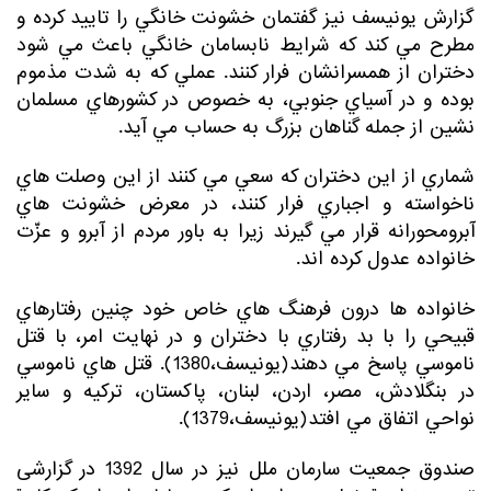
گزارش يونيسف نيز گفتمان خشونت خانگي را تاييد كرده و
مطرح مي كند كه شرايط نابسامان خانگي باعث مي شود
دختران از همسرانشان فرار كنند. عملي كه به شدت مذموم
بوده و در آسياي جنوبي، به خصوص در كشورهاي مسلمان
نشين از جمله گناهان بزرگ به حساب مي آيد.
شماري از اين دختران كه سعي مي كنند از اين وصلت هاي
ناخواسته و اجباري فرار كنند، در معرض خشونت هاي
آبرومحورانه قرار مي گيرند زيرا به باور مردم از آبرو و عزّت
خانواده عدول كرده اند.
خانواده ها درون فرهنگ هاي خاص خود چنين رفتارهاي
قبيحي را با بد رفتاري با دختران و در نهايت امر، با قتل
ناموسي پاسخ مي دهند(يونيسف،1380). قتل هاي ناموسي
در بنگلادش، مصر، اردن، لبنان، پاكستان، تركيه و ساير
نواحي اتفاق مي افتد(يونيسف،1379).
صندوق جمعیت سارمان ملل نیز در سال 1392 در گزارشی