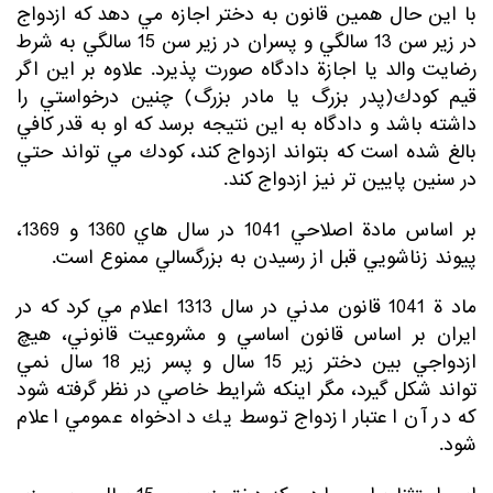
با اين حال همين قانون به دختر اجازه مي دهد كه ازدواج
در زير سن 13 سالگي و پسران در زير سن 15 سالگي به شرط
رضايت والد يا اجازة دادگاه صورت پذيرد. علاوه بر اين اگر
قيم كودك(پدر بزرگ يا مادر بزرگ) چنين درخواستي را
داشته باشد و دادگاه به اين نتيجه برسد كه او به قدر كافي
بالغ شده است كه بتواند ازدواج كند، كودك مي تواند حتي
در سنين پايين تر نيز ازدواج كند.
بر اساس مادة اصلاحي 1041 در سال هاي 1360 و 1369،
پيوند زناشويي قبل از رسيدن به بزرگسالي ممنوع است.
ماد ة 1041 قانون مدني در سال 1313 اعلام مي كرد كه در
ايران بر اساس قانون اساسي و مشروعيت قانوني، هيچ
ازدواجي بين دختر زير 15 سال و پسر زير 18 سال نمي
تواند شكل گيرد، مگر اينكه شرايط خاصي در نظر گرفته شود
كه در آن اعتبار ازدواج توسط يك دادخواه عمومي اعلام
شود.