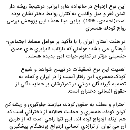
این نوع ازدواج در خانواده های ایرانی درنتيجة ريشه دار
شدن فقر و ميل والدين به كنترل روابط دخترانشان بوده
است(احمدی، 1395). براین مبنا هدف این پژوهش بررسی
رواج كودك همسري
در هفت استان ايران را با تأكيد بر عوامل مسلط اجتماعي-
فرهنگي می باشد؛ عواملي كه بازتاب نابرابري هاي عميق
جنسيتي مؤثر در تداوم حيات اين پديده هستند.
اهمیت این نوع تحقیقات در تبيين شواهد و شيوع
کودک‌همسری، اين رفتار آسيب زا در ايران و كمك به
تصميم گيرندگان دولتي در تمركزشان بر حمايت آتي از
حقوق انساني دختران است.
احترام و عطف به حقوق كودك نيازمند جلوگيري و ريشه كن
كردن كودك همسري و حمايت فعالانه از دختراني است كه
هم اينك ازدواج كرده اند. اين تنها راهي است كه از طريق
آن مي توان از تراژدي انساني ازدواج زودهنگام پيشگيري