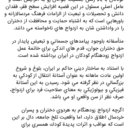
عامل اصلي مسئول در اين قضيه افزايش سطح فقر، فقدان
دانش و تحصيلات و تبعيت از الزامات فرهنگ مردسالارانه و
باورهايي است كه به اشتباه حمايت و محافظت از دختران
را در واداشتن شان به ازدواج هاي ناخواسته مي دانند.
متأسفانه باوجود پيامدهاي جسماني و تبعيض پايدار در
حق دختران جوان، قدم هاي اندكي براي خاتمة عمل
ازدواج زودهنگام كودكان در ايران برداشته شده است.
با استناد به ساختار ديني حاكم بر ايران، بلوغ و شروع
اولين عادت ماهانه به عنوان آستانة انتقال از كودكي به
بزرگسالي در نظر گرفته مي شود. رسيدن به اين آستانة
فيزيكي و بيولوژيكي به معناي صلاحيت فرد براي ازدواج،
صرف نظر از سن واقعي او مي باشد.
اگرچه ازدواج زودهنگام به هردوي دختران و پسران
خردسال اطلاق دارد، اما واقعيت تلخ جامعه، دال بر اين
است كه عواقب و اثرات پديدة كودك همسري براي