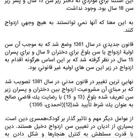
اين استثنا براي مواردي كه دختر زير سن 15 سال و پسر زير
سن 18 سال بود. وجود نداشت.
به اين معنا كه آنها نمي توانستند به هيچ وجهي ازدواج
كنند.
قانون جديدي در سال 1361 وضع شد كه به موجب آن سن
اولية ازدواج يا سن بلوغ براي دختران 9 سال و براي پسران
15 سال در نظر گرفته شد كه بر اين اساس هرگونه اقدام به
ازدواج در زير اين سن هاي اوليه غير قانوني بود.
نهايي ترين تغيير در قانون مدني در سال 1381 تصويب شد
كه بر مبناي آن مشروعيت ازدواج بين دختران و پسران زير
سن تعريف شده بلوغ (13 و 15) با رضايت يك قاضي صالح
به عنوان يك شرط تأييد شد[12](احمدی، 1395)
از عوامل دیگر مهم و تاثیر گذار بر کودک‌همسری دین است.
بسياري از اديان در تعيين سن ازدواج دخيل هستند. دين
با قدرت مسلطش به كنترل هنجارها و شكل دادن به