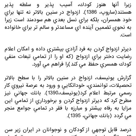
زيرا آنها هنوز كودك، آسيب پذير و سلطه پذير
هستند(ساروپ، 1386). ازدواج در سنین بالاتر نه تنها براي
خود همسران، بلكه براي نسل بعدي هم سودمند است زيرا
به نحوي تضمين آينده اي مساعدتر و سالم تر براي خانواده
است.
ديرتر ازدواج كردن به فرد آزادي بيشتري داده و امكان اعلام
رضايت دختر براي ازدواج (كه او را از تمامي تبعات منفي
كودك همسري حفظ مي كند)را فراهم مي آورد.
گزارش يونيسف، ازدواج در سنين بالاتر را با سطح بالاتر
تحصيلات، توانمندي، خوداتكايي و ورود به عرصة نيروي كار
رسمي مرتبط اعلام كرد(يونيسف،1390). بانك جهاني نيز
مطرح كرد كه ديرتر ازدواج كردن و برخورداري از تمامي اين
مزايا به رفاه بيشتر و مبارزه با فقر در تمامي جوامع منجر
مي گردد (بانك جهاني، 1395).
درصد قابل توجهي از كودكان و نوجوانان در ايران زير سن