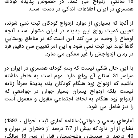
18 سالگي ازدواج مي كنند. در خصوص پديدة كودك
همسري در ايران اطلاعات اندكي در دست است.
از آنجا كه بسياري از موارد ازدواج كودكان ثبت نمي شوند،
تعيين كميت رواج اين پديده در ايران دشوار است. آنچه
اوضاع را وخيم تر مي كند اين است كه در مناطق روستايي
گاهاً تولد نيز ثبت نمي شود و اين امر تعيين سن دقيق فرد
در زمان ازدواجش را غير ممكن مي سازد.
با اين حال شكي نيست كه رسم كودك همسري در ايران در
سراسر 31 استان آن رواج دارد. مهم است به خاطر داشته
باشيم كه ازدواج زود هنگام كودكان يك پديدة صرفاً زنانه
نيست بلكه ازدواج پسرانِ بسيار جوان در جوامعي كه
ازدواج زود هنگام به لحاظ اجتماعي مقبول و معمول است
را نيز شامل مي شود.
آمارهاي رسمي و دولتي(سالنامه آماري ثبت احوال ، 1393)
نشان از آن دارد كه بيش از 7/7 درصد از دختران در تهران و
40 درصد در سيستان وبلوچستان قبل از سن 18 سالگي