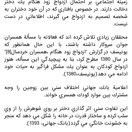
زمينة اجتماعي بر احتمال ازدواج زود هنگام يك دختر
دخالت دارند. در خصوص بافتاري كه در آن خود دختران به
شخصه تصميم به ازدواج مي گيرند، اطلاعاتي در دست
نيست.
محققان زيادي تلاش كرده اند كه فعالانه با مسألة همسران
جوان سروكار داشته باشند، با اين حال همانطور كه
يونيسف در گزارش “ازدواج زود هنگام ،همسران خردسال[8]”
در سال 1380 مطرح كرد، بنا به پيچيدگي اين مسأله، هنوز
ازدواج كودكان به عنوان يك مشكل فراگير به حيات خود
ادامه مي دهد(يونيسف،1380).
اعلامية بانك جهاني اختلاف سني بين زوجين را وجه
مشترك بين موارد كودك همسري خواند.
اين تفاوت سني اثر گذاري دختر بر روي شوهرش را از وي
سلب كرده و ساختار قدرت در خانه را شكل مي دهد كه منجر
به خشونت خانگي مي گردد(بانک جهانی، 1393).