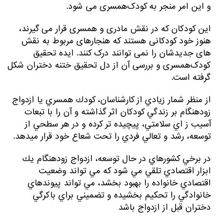
و این امر منجر به کودک‌همسری می شود.
این کودکان که در نقش مادری و همسری قرار می گیرند،
هنوز خود کودکانی هستند که هنجارهای مربوط به نقش
های جدیدشان را نمی توانند درک کنند. ایده تحقیق
کودک‌همسری و بررسی آن از دل تحقیق ختنه دختران شکل
گرفته است.
از منظر شمار زيادي از كارشناسان، كودك همسري يا ازدواج
زودهنگام بر زندگي كودكان اثر گذاشته و آن را با تبعات
آسيب ز اي سلامتي، پيچيده تر كرده و در هر سطحي از
توسعه، رشد و تعالي فردي را تحت شعاع خود قرار مي­دهد.
در برخي كشورهاي در حال توسعه، ازدواج زودهنگام يك
ابزار اقتصادي تلقي مي شود كه مي تواند وضعيت
اقتصادي خانواده را بهبود بخشد، مي تواند پيوندهاي
خانوادگي را تحكيم بخشيده و تضميني براي باكرگي
دختران قبل از ازدواج باشد