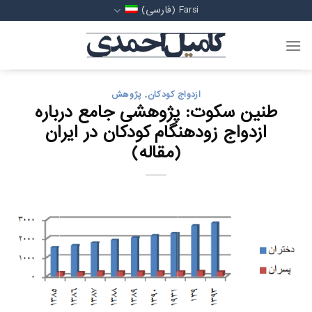
رش
Farsi (فارسی)
ه
حتوا
ازدواج کودکان
,
پژوهش
طنین سکوت: پژوهشی جامع درباره
ازدواج زودهنگام کودکان در ایران
(مقاله)