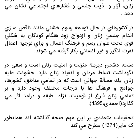
زنان، آزار و اذيت جنسي و فشارهاي اجتماعي نشان مي
دهد .
در كشورهاي در حال توسعه رسوم خشني مانند ناقص سازي
اندام جنسي زنان و ازدواج زود هنگام كودكان به شكلي
قوي تحت عنوان رسم و فرهنگ اعمال و براي توجيه اعمال
نفرت انگيز و غير انساني بكار گرفته مي شوند.
سنت، دشمن ديرينة منزلت و امنيت زنان است و سعي در
نگهداشت تسلط مردان و انقياد زنان دارد. خشونت عليه
زنان يك مسألة جهاني است كه در تمامي مناطق، كشورها،
جوامع و فرهنگ ها با درجات مختلف وجود دارد و بر
تمامي زنان فارغ از قوميت، نژاد، طبقه و درآمد اثر مي
گذارد(احمدی،1395).
تحقيقات متعددي بر اين مهم صحه گذاشته اند همانطور
كه ماير(1374) مطرح مي كند