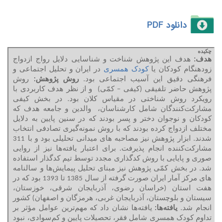
دانلود PDF
چکیده
هدف:
هدف این پژوهش شناخت و شناسایی دلایل رواج ازدواج
زودهنگام کودکان یا
کودک همسری
در ایران و تحلیل اجتماعی و
فرهنگی دقیق این آسیب اجتماعی بود.
روش پژوهش:
روش
پژوهش حاضر تلفیقی (کیفی – کمّی) و از نظر هدف کاربردی با
رویکرد روش شناختی در مقیاس کلان بود. در بخش کیفی
مشارکت‌کنندگان شامل کارشناسان، والدین و جامعه هدف که
کودکان و نوجوان دختر و پسر بودند که در سنین پایین به دلایل
مختلف ازدواج ‌کرده بودند که با روش نمونه‌گیری تصادفی انتخاب
شدند. ابزار پژوهش نیز مصاحبه های میدانی تحلیلی بود و با 311
مشارکت‌کننده انجام پذیرفت. برای اعتبار یافته‌ها نیز از روایی
صوری و پایایی با روش کدگذاری مجدد توسط تیم کدگذار استفاده
شد. در بخش کمّی پژوهش نیز مبنای تحلیل پیمایش‌ها و سالنامه
های مرکز آمار ایران صورت گرفته از سال 1385 تا 1393 بود که در
هفت استان (خراسان رضوی، آذربایجان شرقی، خوزستان،
سیستان و بلوچستان، آذربایجان غربی، هرمزگان و اصفهان) کشور
انجام ‌شد.
یافته‌ها:
یافته‌ها نشان داد که مهم‌ترین عوامل مؤثر بر
تداوم کودک همسری شامل فقر، تحصیلات پایین و کم‌سوادی، نبود