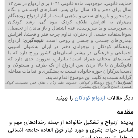
حمایت قانونی، موجودیت ماده قانونی ۱۰۴۱ برای ازدواج در سن ۱۳
سال برای دختر و ۱۵ سال برای پسر، فشارهای اجتماعی و نگاه
مردمحور و باورهای سنتی و مذهبی است. از آثار ازدواج زودهنگام
می‌توان به افزایش طلاق، کودک بیوه گی، رشد کودکان
بی‌سرپرست و بد سرپرست، عدم اشتغال و باز ماندن از تحصیل،
سوءاستفاده جنسی از دختران، تداوم چرخه فقر و فحشا، افزایش
بیماری‌های جسمی و جنسی و روحی است.
نتیجه‌گیری:
ازدواج
زودهنگام کودکان و نوجوانان دختر در ایران به‌عنوان آسیبی
اجتماعی و فرهنگی در بیشتر استان‌های کشور رواج دارد که با
آسیب‌های مختلف همراه است؛ بنابراین، ضرورت جدی دارد که
قانونگذاران با بالا بردن سن ازدواج از یک طرف و مسئولان و
دست‌اندرکاران حوزه خانواده نسبت به پیشگیری و اقدامات مداخله
گرایانه نسبت به کلیت این موضوع اقدام نمایند.
کلیدواژه‌ها
: ازدواج زودهنگام کودکان، خشونت علیه زنان ، طلاق، فقر، تحصیلات، کودک
همسری، اصلاح قانون ازدواج، پیشگیری
دیگر مقالات
ازدواج کودکان
را ببینید
مقدمه
پدیده ازدواج و تشکیل خانواده از جمله رخدادهای مهم و
اساسی حیات بشری و مورد نیاز فوق العاده جامعه انسانی
در طول تاریخ بوده است.